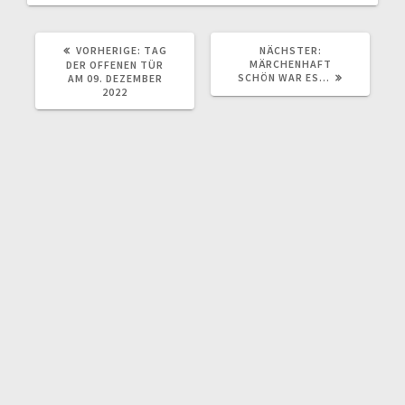
VORHERIGER
NÄCHSTER
VORHERIGE:
TAG
NÄCHSTER:
BEITRAG:
BEITRAG:
MÄRCHENHAFT
DER OFFENEN TÜR
SCHÖN WAR ES…
AM 09. DEZEMBER
2022