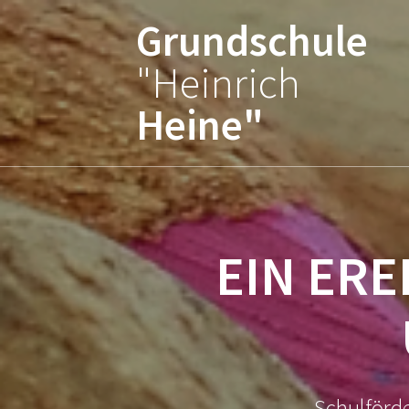
Zum
Grundschule
Inhalt
springen
"Heinrich
Heine"
EIN ERE
Schulförde