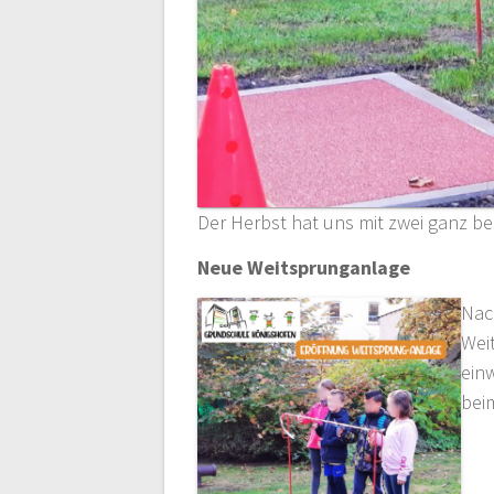
Der Herbst hat uns mit zwei ganz b
Neue Weitsprunganlage
Nac
Wei
ein
bei