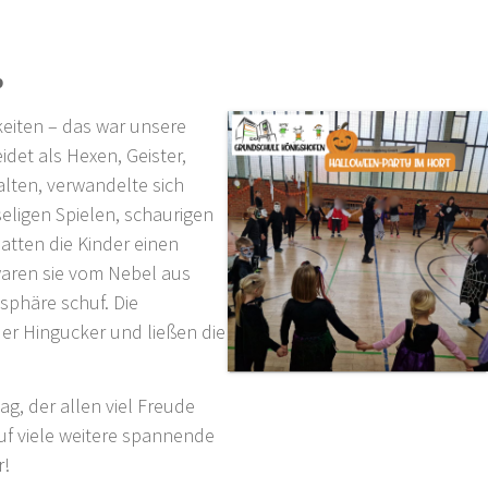
b
eiten – das war unsere
det als Hexen, Geister,
lten, verwandelte sich
seligen Spielen, schaurigen
atten die Kinder einen
waren sie vom Nebel aus
sphäre schuf. Die
er Hingucker und ließen die
ag, der allen viel Freude
auf viele weitere spannende
r!