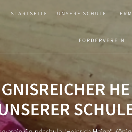
STARTSEITE
UNSERE SCHULE
TERM
FÖRDERVEREIN
IGNISREICHER H
UNSERER SCHUL
rverein Grundschule "Heinrich Heine" König