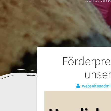
Beitragsnaviga
Förderprei
unse
webseitenadmi