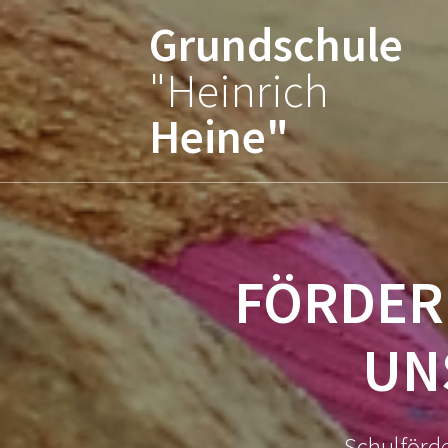
Zum
Grundschule
Inhalt
springen
"Heinrich
Heine"
FÖRDERP
UN
Schulförde