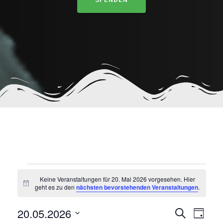
VERANSTALTUNG
Keine Veranstaltungen für 20. Mai 2026 vorgesehen. Hier
H
geht es zu den
nächsten bevorstehenden Veranstaltungen
.
i
FÜR
n
V
V
20.05.2026
w
S
T
e
u