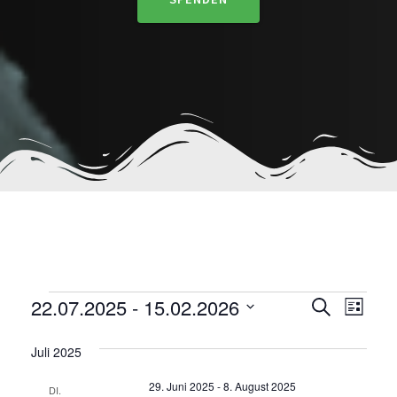
VERANSTALTUNG
V
V
22.07.2025
 - 
15.02.2026
S
L
u
e
D
i
e
c
a
s
Juli 2025
r
h
t
t
r
e
a
e
29. Juni 2025
-
8. August 2025
u
DI.