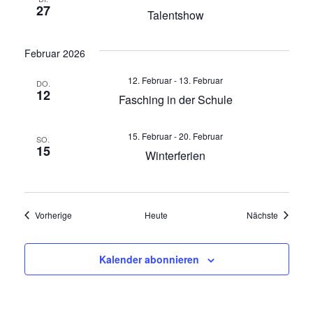
a
27
Talentshow
v
Februar 2026
i
12. Februar
-
13. Februar
DO.
12
g
Fasching in der Schule
a
15. Februar
-
20. Februar
SO.
15
Winterferien
t
i
o
Veranstaltungen
Veransta
Vorherige
Heute
Nächste
n
Kalender abonnieren