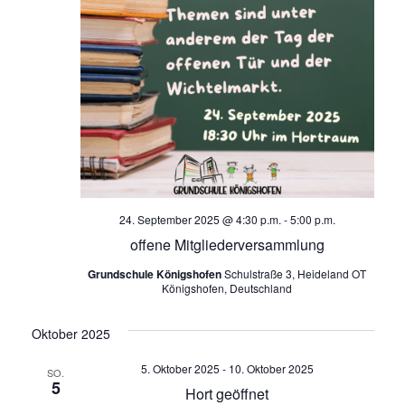
t
e
e
n
n
-
S
N
u
a
v
c
i
h
g
24. September 2025 @ 4:30 p.m.
-
5:00 p.m.
a
e
offene Mitgliederversammlung
t
u
Grundschule Königshofen
Schulstraße 3, Heideland OT
i
Königshofen, Deutschland
o
n
Oktober 2025
n
d
5. Oktober 2025
-
10. Oktober 2025
SO.
5
A
Hort geöffnet