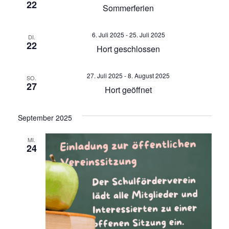
22
n
Sommerferien
m
a
s
w
n
ä
t
6. Juli 2025
-
25. Juli 2025
DI.
h
22
Hort geschlossen
a
s
l
l
e
t
27. Juli 2025
-
8. August 2025
t
SO.
n
27
Hort geöffnet
.
u
a
n
September 2025
l
g
A
MI.
t
24
n
u
s
i
n
c
g
h