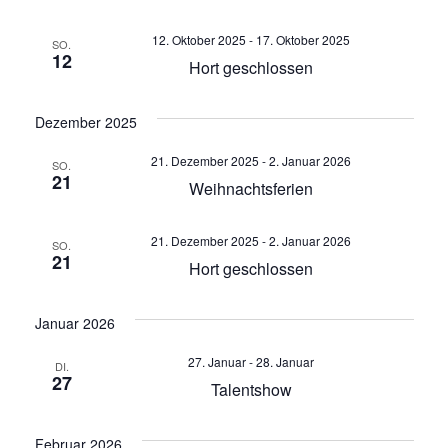
n
12. Oktober 2025
-
17. Oktober 2025
SO.
12
Hort geschlossen
s
i
Dezember 2025
c
21. Dezember 2025
-
2. Januar 2026
SO.
21
Weihnachtsferien
h
t
21. Dezember 2025
-
2. Januar 2026
SO.
21
Hort geschlossen
e
Januar 2026
n
27. Januar
-
28. Januar
DI.
,
27
Talentshow
N
Februar 2026