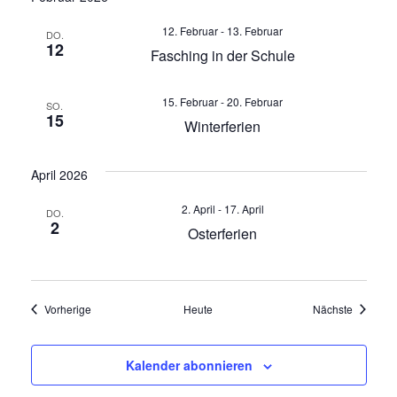
a
12. Februar
-
13. Februar
DO.
v
12
Fasching in der Schule
i
15. Februar
-
20. Februar
SO.
15
g
Winterferien
a
April 2026
t
2. April
-
17. April
DO.
2
Osterferien
i
o
Veranstaltungen
Veransta
Vorherige
Heute
Nächste
n
Kalender abonnieren