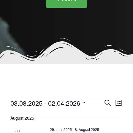
VERANSTALTUNG
V
V
03.08.2025
 - 
02.04.2026
S
L
u
e
D
i
e
c
a
s
August 2025
r
h
t
t
r
e
a
e
29. Juni 2025
-
8. August 2025
u
SO.