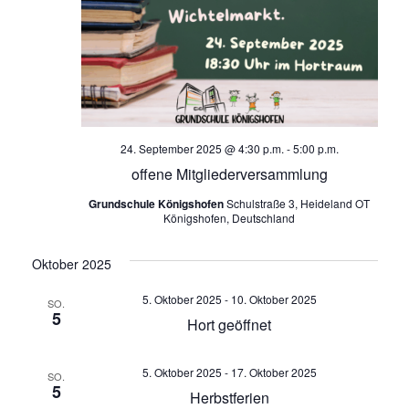
t
e
e
n
n
-
S
N
u
a
24. September 2025 @ 4:30 p.m.
-
5:00 p.m.
v
c
offene Mitgliederversammlung
i
h
Grundschule Königshofen
Schulstraße 3, Heideland OT
g
Königshofen, Deutschland
a
e
t
Oktober 2025
u
i
5. Oktober 2025
-
10. Oktober 2025
SO.
o
n
5
Hort geöffnet
n
d
5. Oktober 2025
-
17. Oktober 2025
SO.
5
A
Herbstferien